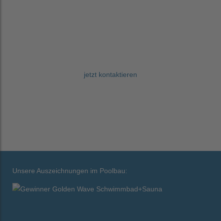
Haben Sie Fragen?
Wir beraten Sie gerne und machen auch aus
Ihrem Zuhause Ihre persönliche Wohlfühl-Oase.
jetzt kontaktieren
Unsere Auszeichnungen im Poolbau: