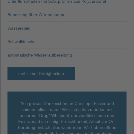
Unterflurrollladen mit Solarprofilen aus Polycarbonat
Beheizung über Wärmepumpe
Wasserspiel
Schwalldusche
automatische Wasseraufbereitung
mehr über Fertigbecken
"Ein großes Dankeschön an Christoph Essler und
seinem tollen Team!! Wir sind sehr zufrieden mit
unserem "Drop" Whirlpool, der versüßt einem den
Feierabend so richtig. Erreichbarkeit, Arbeit vor Ort,
Beratung einfach alles wunderbar. Wir haben offene
Gespräche geführt und sind uns auf Augenhöhe