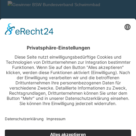
Über uns
Oft gestellte Fragen
Poolbecken-Arten
Referenzen
News / Blog
Kontakt / Anfahrt
Essler Schwimmbadbau
Maybachstraße 19
84137 Vilsbiburg